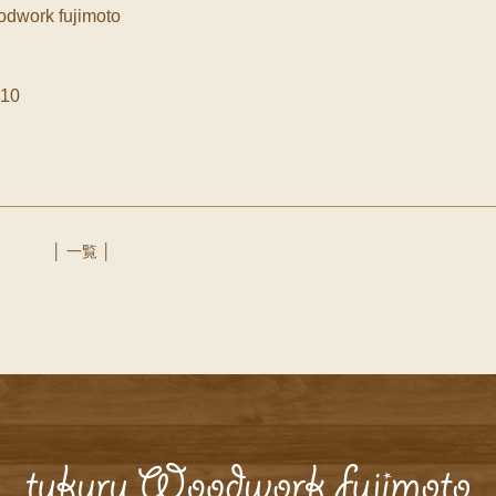
k fujimoto
10
│ 一覧 │