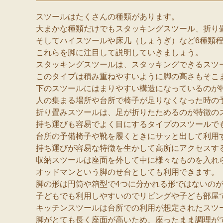
スツールはたくさんの種類があります。
大まかな種類だけでもスタッキングスツール、折り
そしてハイスツールや床几（しょうぎ）など6種類
これらを脚に注目して説明していきましょう。
スタッキングスツールは、スタッキングできるスツ
このタイプは積み重ねやすいように脚の高さもそこ
下のスツールにはまりやすい構造になっているのが
人の集まる場所や台所で椅子が足りなくなった時の
折り畳みスツールは、足が折りたためるのが特徴の
持ち運びも容易でよく目にするタイプのスツールで
台所の予備椅子や靴を履くときにサッと出して利用
持ち運びが容易な特徴を生かして高所にアクセスす
収納スツールは座面を外して中に様々なものを入れ
オッドマンという脚のせ台としても利用できます。
脚の形は円筒や箱型で4つに分かれる形ではないの
子どもでも利用しやすいのでリビングや子ども部屋
キッチンスツールは台所での利用が想定されたスツ
脚がとても長く座面が高いため、座ったまま調理が