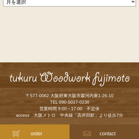
〒577-0062 大阪府東大阪市森河内東1-26-10
TEL 090-5017-0230
営業時間 9:00～17:00 不定休
access 大阪メトロ 中央線「高井田駅」より徒歩7分
order
contact
©
tukuru Woodwork Fujimoto