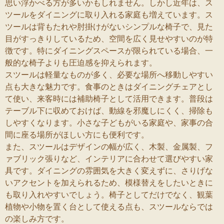
思い浮かべる方が多いかもしれません。しかし近年は、ス
ツールをダイニングに取り入れる家庭も増えています。ス
ツールは背もたれや肘掛けがないシンプルな椅子で、見た
目がすっきりしているため、空間を広く見せやすいのが特
徴です。特にダイニングスペースが限られている場合、一
般的な椅子よりも圧迫感を抑えられます。
スツールは軽量なものが多く、必要な場所へ移動しやすい
点も大きな魅力です。食事のときはダイニングチェアとし
て使い、来客時には補助椅子として活用できます。普段は
テーブル下に収めておけば、動線を邪魔しにくく、掃除も
しやすくなります。小さな子どもがいる家庭や、家事の合
間に座る場所がほしい方にも便利です。
また、スツールはデザインの幅が広く、木製、金属製、フ
ァブリック張りなど、インテリアに合わせて選びやすい家
具です。ダイニングの雰囲気を大きく変えずに、さりげな
いアクセントを加えられるため、模様替えをしたいときに
も取り入れやすいでしょう。椅子としてだけでなく、観葉
植物や小物を置く台として使える点も、スツールならでは
の楽しみ方です。