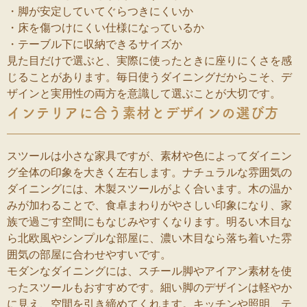
・脚が安定していてぐらつきにくいか
・床を傷つけにくい仕様になっているか
・テーブル下に収納できるサイズか
見た目だけで選ぶと、実際に使ったときに座りにくさを感
じることがあります。毎日使うダイニングだからこそ、デ
ザインと実用性の両方を意識して選ぶことが大切です。
インテリアに合う素材とデザインの選び方
スツールは小さな家具ですが、素材や色によってダイニン
グ全体の印象を大きく左右します。ナチュラルな雰囲気の
ダイニングには、木製スツールがよく合います。木の温か
みが加わることで、食卓まわりがやさしい印象になり、家
族で過ごす空間にもなじみやすくなります。明るい木目な
ら北欧風やシンプルな部屋に、濃い木目なら落ち着いた雰
囲気の部屋に合わせやすいです。
モダンなダイニングには、スチール脚やアイアン素材を使
ったスツールもおすすめです。細い脚のデザインは軽やか
に見え、空間を引き締めてくれます。キッチンや照明、テ